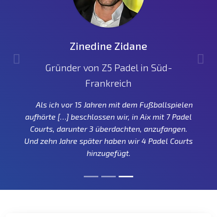
Jürgen Klopp
Zinedine Zidane
Mitgründer des Padel FC Berlin
Gründer von Z5 Padel in Süd-
Frankreich
Für mich ist das die kommende Sportart. Ich
hätte nie gedacht, dass ich mit 47 Jahren oder
Als ich vor 15 Jahren mit dem Fußballspielen
so die beste Sportart meines Lebens
aufhörte […] beschlossen wir, in Aix mit 7 Padel
kennenlerne. Ich spiele das fünfmal die Woche.
Courts, darunter 3 überdachten, anzufangen.
Das ist sensationell.
Und zehn Jahre später haben wir 4 Padel Courts
hinzugefügt.